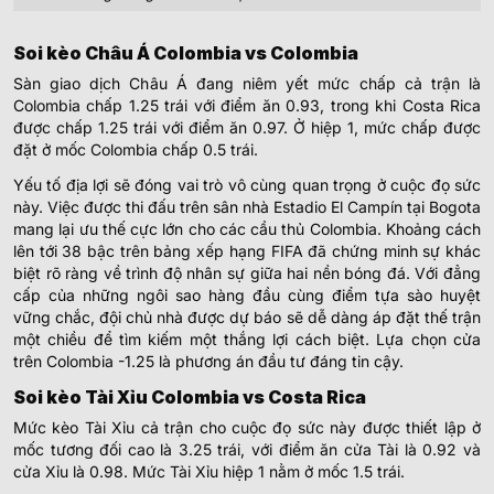
Soi kèo Châu Á Colombia vs Colombia
Sàn giao dịch Châu Á đang niêm yết mức chấp cả trận là
Colombia chấp 1.25 trái với điểm ăn 0.93, trong khi Costa Rica
được chấp 1.25 trái với điểm ăn 0.97. Ở hiệp 1, mức chấp được
đặt ở mốc Colombia chấp 0.5 trái.
Yếu tố địa lợi sẽ đóng vai trò vô cùng quan trọng ở cuộc đọ sức
này. Việc được thi đấu trên sân nhà Estadio El Campín tại Bogota
mang lại ưu thế cực lớn cho các cầu thủ Colombia. Khoảng cách
lên tới 38 bậc trên bảng xếp hạng FIFA đã chứng minh sự khác
biệt rõ ràng về trình độ nhân sự giữa hai nền bóng đá. Với đẳng
cấp của những ngôi sao hàng đầu cùng điểm tựa sào huyệt
vững chắc, đội chủ nhà được dự báo sẽ dễ dàng áp đặt thế trận
một chiều để tìm kiếm một thắng lợi cách biệt. Lựa chọn cửa
trên Colombia -1.25 là phương án đầu tư đáng tin cậy.
Soi kèo Tài Xỉu Colombia vs Costa Rica
Mức kèo Tài Xỉu cả trận cho cuộc đọ sức này được thiết lập ở
mốc tương đối cao là 3.25 trái, với điểm ăn cửa Tài là 0.92 và
cửa Xỉu là 0.98. Mức Tài Xỉu hiệp 1 nằm ở mốc 1.5 trái.