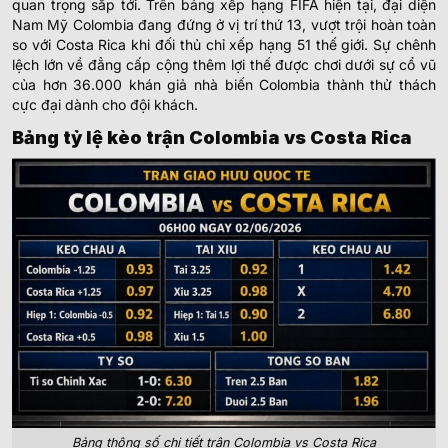
quan trọng sắp tới. Trên bảng xếp hạng FIFA hiện tại, đại diện
Nam Mỹ Colombia đang đứng ở vị trí thứ 13, vượt trội hoàn toàn
so với Costa Rica khi đối thủ chỉ xếp hạng 51 thế giới. Sự chênh
lệch lớn về đẳng cấp cộng thêm lợi thế được chơi dưới sự cổ vũ
của hơn 36.000 khán giả nhà biến Colombia thành thử thách
cực đại dành cho đội khách.
Bảng tỷ lệ kèo trận Colombia vs Costa Rica
Bảng thông số chi tiết trận Colombia vs Costa Rica