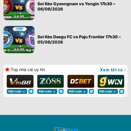
Soi Kèo Gyeongnam vs Yongin 17h30 –
06/06/2026
Soi Kèo Daegu FC vs Paju Frontier 17h30 –
05/06/2026
Top nhà cái uy tín
Xem tất cả