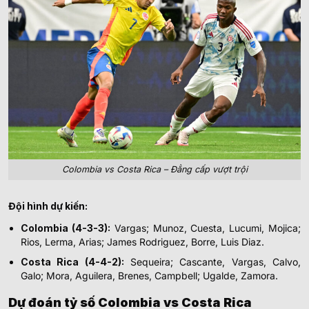
Colombia vs Costa Rica – Đẳng cấp vượt trội
Đội hình dự kiến:
Colombia (4-3-3):
Vargas; Munoz, Cuesta, Lucumi, Mojica;
Rios, Lerma, Arias; James Rodriguez, Borre, Luis Diaz.
Costa Rica (4-4-2):
Sequeira; Cascante, Vargas, Calvo,
Galo; Mora, Aguilera, Brenes, Campbell; Ugalde, Zamora.
Dự đoán tỷ số Colombia vs Costa Rica