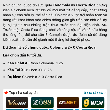
Nhìn chung, cuộc đọ sức giữa
Colombia vs Costa Rica
chứng
kiến sự chênh lệch rất lớn về mọi mặt từ đẳng cấp, chất lượng
nhân sự cho đến lợi thế sân bãi. Colombia vượt trội hoàn toàn và
đang rất khát khao một chiến thắng giòn giã trên sân nhà để lấy
lại sự tự tin sau những trận thua trước các đại diện châu Âu.
Trước một Costa Rica đang chơi vô cùng rệu rã và sở hữu hàng
thủ lỏng lẻo, đội chủ sân El Campín được dự đoán sẽ dễ dàng
kiểm soát thế trận để giành một thắng lợi thuyết phục.
Dự đoán tỷ số chung cuộc: Colombia 2 – 0 Costa Rica
Lựa chọn đầu tư tối ưu:
Kèo Châu Á:
Chọn Colombia -1.25
Kèo Tài Xỉu:
Chọn Xỉu 3.25
Dự kiến:
Colombia 2-0 Costa Rica
Top nhà cái uy tín
Xem tất cả