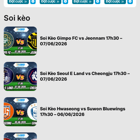
Soi kèo
Soi Kèo Gimpo FC vs Jeonnam 17h30 –
07/06/2026
Soi Kèo Seoul E Land vs Cheongju 17h30 –
07/06/2026
Soi Kèo Hwaseong vs Suwon Bluewings
17h30 – 06/06/2026