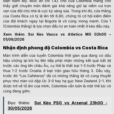
diện Nam Mỹ. Mức ăn chỉ 1.42 cho cửa Colombia thắng cho
thấy giới chuyên môn đánh giá khả năng giữ lại niềm vui trọn
vẹn của đội chủ nhà là cực kỳ sáng sủa. Trong khi đó, cửa thắng
của Costa Rica có tỷ lệ lên tới 6.80, chứng tỏ cơ hội kiếm điểm
của đội khách ngay tại Bogota là vô cùng mong manh. Cửa 1
(Colombia thắng) là lựa chọn đầu tư an toàn nhất ở kèo đấu này.
Xem thêm:
Soi Kèo Vasco vs Atletico MG 02h00 –
01/06/2026
Nhận định phong độ Colombia vs Costa Rica
Màn trình diễn của tuyển Colombia thời gian qua đang có dấu
hiệu chững lại khi họ liên tiếp phải nhận những kết quả bất lợi
trước các ông lớn châu Âu, cụ thể là thất bại 1-3 trước Pháp và
thua 1-2 trước Croatia ở loạt trận giao hữu tháng 3. Dẫu vậy,
trước đó “Los Cafeteros” đã có những thắng lợi vô cùng thuyết
phục như màn vùi dập Úc 3-0 hay hạ gục New Zealand 2-1. Khi
được trở về tổ ấm của mình, Colombia vẫn luôn là một thế lực vô
cùng đáng gờm.
Đọc thêm:
Soi Kèo PSG vs Arsenal 23h00 -
30/05/2026