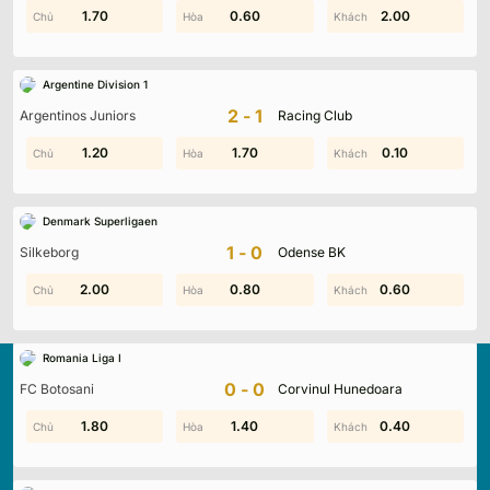
0.40
1.70
0.60
0.20
0.20
2.00
Argentine Division 1
2-1
Argentinos Juniors
Racing Club
1.00
1.20
0.60
1.70
1.20
0.10
Denmark Superligaen
1-0
Silkeborg
Odense BK
0.90
2.00
0.80
1.20
0.60
1.80
Romania Liga I
0-0
FC Botosani
Corvinul Hunedoara
0.40
1.80
1.40
1.40
0.40
1.10
Kqbd.locker
là nền tảng cập nhật kết quả bóng đá trực
tuyến hàng đầu, mang đến dữ liệu chính xác về tỷ số, lịch