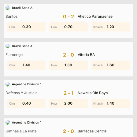
Brazil Serie A
0-2
Santos
Atletico Paranaense
0.40
0.30
0.70
1.90
1.60
1.20
Brazil Serie A
2-0
Flamengo
Vitoria BA
1.60
1.40
0.90
1.30
1.60
1.60
Argentine Division 1
2-1
Defensa Y Justicia
Newells Old Boys
0.40
1.30
2.00
0.10
1.40
1.50
Argentine Division 1
2-0
Gimnasia La Plata
Barracas Central