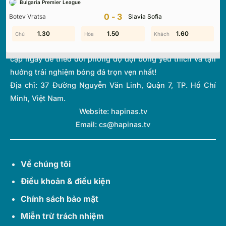
Bulgaria Premier League
thi đấu và bảng xếp hạng từ hơn 1.000 giải đấu toàn cầu.
0-3
Botev Vratsa
Slavia Sofia
Với giao diện tối ưu và tốc độ cập nhật thời gian thực
(Livescore) siêu tốc, chúng tôi giúp bạn không bỏ lỡ bất kỳ
1.30
0.10
0.60
1.50
1.40
1.60
diễn biến quan trọng nào của thế giới túc cầu. Hãy truy
cập ngay để theo dõi phong độ đội bóng yêu thích và tận
hưởng trải nghiệm bóng đá trọn vẹn nhất!
Địa chỉ:
37 Đường Nguyễn Văn Linh, Quận 7, TP. Hồ Chí
Minh, Việt Nam.
Website: hapinas.tv
Email:
cs@hapinas.tv
Về chúng tôi
Điều khoản & điều kiện
Chính sách bảo mật
Miễn trừ trách nhiệm