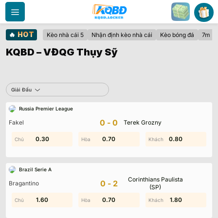
Bỏ
qua
nội
🔥
HOT
Kèo nhà cái 5
Nhận định kèo nhà cái
Kèo bóng đá
7m
dung
KQBD – VĐQG Thụy Sỹ
Sbobet
Giải Đấu
Russia Premier League
Không có dữ liệu vui lòng chọn bộ lọc khác
0-0
Fakel
Terek Grozny
0.30
1.50
0.70
1.90
0.80
0.50
Brazil Serie A
Corinthians Paulista
0-2
Bragantino
(SP)
1.00
1.60
0.50
0.70
1.80
1.80