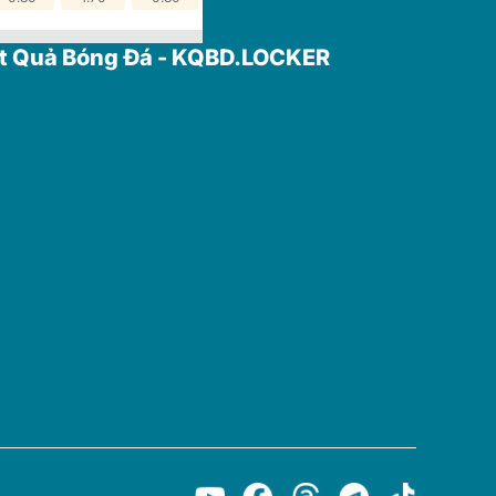
t Quả Bóng Đá - KQBD.LOCKER