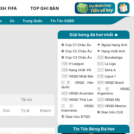
XH FIFA
TOP GHI BÀN
c
Úc
Trung Quốc
Tin Tức KQBD
Giải bóng đá hot nhất 🔥
⚽️ Cúp C1 Châu Âu
🏴󠁧󠁢󠁥󠁮󠁧󠁿 Ngoại Hạng Anh
⚽️ Cúp C2 Châu Âu
🏴󠁧󠁢󠁥󠁮󠁧󠁿 Hạng nhất Anh
⚽️ Cúp C3 Châu Âu
🇩🇪 Bundesliga
🇻🇳 V-League
🇪🇸 La Liga
🇻🇳 Hạng nhất VN
🇮🇹 Serie A
🇯🇵 VĐQG Nhật Bản
🇫🇷 Ligue 1
🇰🇷 VĐQG Hàn
🇧🇷 VĐQG Brazil
Quốc
🇦🇷 VĐQG
🇦🇺 VĐQG Australia
Argentina
Tài/Xỉu
Tài xỉu
🇹🇭 VĐQG Thái Lan
🇺🇸 VĐQG Mỹ
🇮🇩 VĐQG
🇲🇽 VĐQG Mexico
Chủ
Chủ
Tỷ lệ
Tỷ lệ
Khách
Khách
Indonesia
⚽️ Giao hữu CLB
🌎 Giao hữu ĐTQG
Tin Tức Bóng Đá Hot