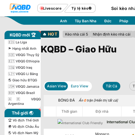
Bỏ
Soi kèo nh
Livescore
Tỷ lệ kèo
qua
nội
Anh
Tây Ban Nha
Đức
Pháp
dung
🔥
HOT
Kèo nhà cái 5
Nhận định kèo nhà cái
KQBD mới 🏆
🇪🇸 La Liga
KQBD – Giao Hữu
🏴󠁧󠁢󠁥󠁮󠁧󠁿 Hạng nhất Anh
🇸🇪 VĐQG Thụy Sỹ
🇪🇹 VĐQG Ethiopia
🇮🇶 VĐQG Iraq
🇱🇾 VĐQG Li Băng
🌎 Giao hữu ĐTQG
Asian View
Asian View
Euro View
Euro View
Tất Cả
Tỷ Lệ
Th
T
🇯🇲 VĐQG Jamaica
🇧🇷 VĐQG Brazil
🇦🇷 VĐQG
BÓNG ĐÁ
BÓNG ĐÁ
Ẩn
0
trận [Hiển thị tất cả]
Argentina
Thời gian
Thời gian
Đội nhà
Đội nhà
T
T
Thế giới 🌏
🏆 Vô địch Thế Giới
International Clu
🌍️ Vô địch Châu Âu
🌎️️ Vô địch Nam Mỹ
Monaco