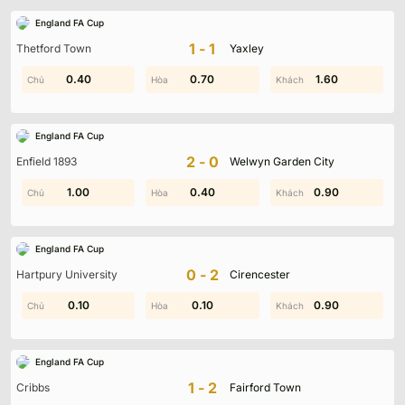
England FA Cup
1-1
Thetford Town
Yaxley
0.40
1.00
0.70
1.60
1.80
1.60
England FA Cup
2-0
Enfield 1893
Welwyn Garden City
1.90
1.00
0.60
0.40
0.90
1.30
England FA Cup
0-2
Hartpury University
Cirencester
1.00
0.10
0.10
0.10
0.80
0.90
England FA Cup
1-2
Cribbs
Fairford Town