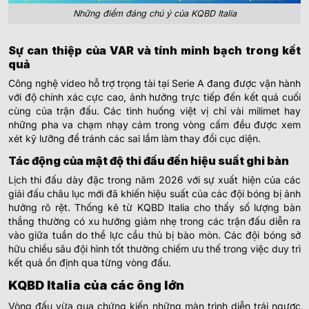
Những điểm đáng chú ý của KQBD Italia
Sự can thiệp của VAR và tính minh bạch trong kết
quả
Công nghệ video hỗ trợ trọng tài tại Serie A đang được vận hành
với độ chính xác cực cao, ảnh hưởng trực tiếp đến kết quả cuối
cùng của trận đấu. Các tình huống việt vị chỉ vài milimet hay
những pha va chạm nhạy cảm trong vòng cấm đều được xem
xét kỹ lưỡng để tránh các sai lầm làm thay đổi cục diện.
Tác động của mật độ thi đấu đến hiệu suất ghi bàn
Lịch thi đấu dày đặc trong năm 2026 với sự xuất hiện của các
giải đấu châu lục mới đã khiến hiệu suất của các đội bóng bị ảnh
hưởng rõ rệt. Thống kê từ KQBD Italia cho thấy số lượng bàn
thắng thường có xu hướng giảm nhẹ trong các trận đấu diễn ra
vào giữa tuần do thể lực cầu thủ bị bào mòn. Các đội bóng sở
hữu chiều sâu đội hình tốt thường chiếm ưu thế trong việc duy trì
kết quả ổn định qua từng vòng đấu.
KQBD Italia của các ông lớn
Vòng đấu vừa qua chứng kiến những màn trình diễn trái ngược