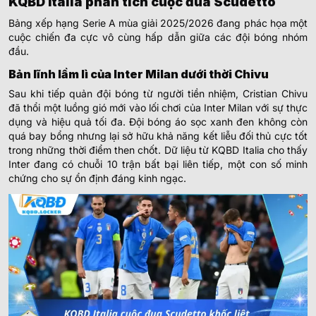
KQBD Italia phân tích cuộc đua Scudetto
Bảng xếp hạng Serie A mùa giải 2025/2026 đang phác họa một
cuộc chiến đa cực vô cùng hấp dẫn giữa các đội bóng nhóm
đầu.
Bản lĩnh lầm lì của Inter Milan dưới thời Chivu
Sau khi tiếp quản đội bóng từ người tiền nhiệm, Cristian Chivu
đã thổi một luồng gió mới vào lối chơi của Inter Milan với sự thực
dụng và hiệu quả tối đa. Đội bóng áo sọc xanh đen không còn
quá bay bổng nhưng lại sở hữu khả năng kết liễu đối thủ cực tốt
trong những thời điểm then chốt. Dữ liệu từ KQBD Italia cho thấy
Inter đang có chuỗi 10 trận bất bại liên tiếp, một con số minh
chứng cho sự ổn định đáng kinh ngạc.