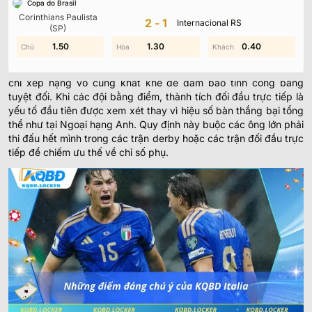
Copa do Brasil
Bóng đá Ý từ lâu đã nổi tiếng với tư duy chiến thuật thực dụng
Corinthians Paulista
2-1
Internacional RS
và hệ thống phòng ngự trứ danh (Catenaccio).
(SP)
0.40
1.50
0.20
1.30
0.40
0.20
Hệ thống tính điểm và tiêu chí xếp hạng chuyên sâu
Dữ liệu KQBD Italia hiện nay được xây dựng dựa trên các tiêu
chí xếp hạng vô cùng khắt khe để đảm bảo tính công bằng
tuyệt đối. Khi các đội bằng điểm, thành tích đối đầu trực tiếp là
yếu tố đầu tiên được xem xét thay vì hiệu số bàn thắng bại tổng
thể như tại Ngoại hạng Anh. Quy định này buộc các ông lớn phải
thi đấu hết mình trong các trận derby hoặc các trận đối đầu trực
tiếp để chiếm ưu thế về chỉ số phụ.