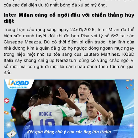
của các đại diện ưu tú nhất bóng đá xứ sở mỳ ống.
Inter Milan củng cố ngôi đầu với chiến thắng hủy
diệt
Trong trận cầu rạng sáng ngày 24/01/2026, Inter Milan đã thể
hiện sức mạnh tuyệt đối khi đè bẹp Pisa với tỷ số 6-2 tại sân
Giuseppe Meazza. Dù có thời điểm bị dẫn trước, bản lĩnh của
nhà đương kim á quân đã giúp họ ngược dòng ngoạn mục ngay
trong hiệp một nhờ sự tỏa sáng của Lautaro Martinez. KQBD
Italia này không chỉ giúp Nerazzurri củng cố vững chắc ngôi vị
số một mà còn gửi đi một lời cảnh báo đanh thép tới toàn giải
đấu.