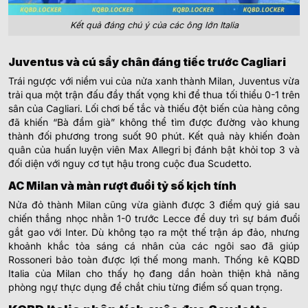
Kết quả đáng chú ý của các ông lớn Italia
Juventus và cú sẩy chân đáng tiếc trước Cagliari
Trái ngược với niềm vui của nửa xanh thành Milan, Juventus vừa
trải qua một trận đấu đầy thất vọng khi để thua tối thiểu 0-1 trên
sân của Cagliari. Lối chơi bế tắc và thiếu đột biến của hàng công
đã khiến “Bà đầm già” không thể tìm được đường vào khung
thành đối phương trong suốt 90 phút. Kết quả này khiến đoàn
quân của huấn luyện viên Max Allegri bị đánh bật khỏi top 3 và
đối diện với nguy cơ tụt hậu trong cuộc đua Scudetto.
AC Milan và màn rượt đuổi tỷ số kịch tính
Nửa đỏ thành Milan cũng vừa giành được 3 điểm quý giá sau
chiến thắng nhọc nhằn 1-0 trước Lecce để duy trì sự bám đuổi
gắt gao với Inter. Dù không tạo ra một thế trận áp đảo, nhưng
khoảnh khắc tỏa sáng cá nhân của các ngôi sao đã giúp
Rossoneri bảo toàn được lợi thế mong manh. Thống kê KQBD
Italia của Milan cho thấy họ đang dần hoàn thiện khả năng
phòng ngự thực dụng để chắt chiu từng điểm số quan trọng.