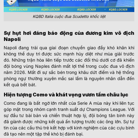
KQBD Italia cuộc đua Scudetto khốc liệt
Sự hụt hơi đáng báo động của đương kim vô địch
Napoli
Napoli đang trải qua giai đoạn chuyển giao đầy khó khăn khi
không thể duy trì được sức mạnh hủy diệt như mùa giải trước
đó. Những trận hòa liên tiếp trước các đối thủ dưới cơ đã khiến
đội bóng vùng Naples đánh mất lợi thế trong cuộc đua vô địch
năm 2026. Mất đi sự sắc bén trong khâu dứt điểm và hệ thống
phòng ngự thường xuyên mắc sai lầm là nguyên nhân dẫn đến
kết quả bết bát.
Hiện tượng Como và khát vọng vươn tầm châu lục
Como đang là bất ngờ lớn nhất của Serie A mùa này khi liên tục
góp mặt trong nhóm cạnh tranh suất dự Champions League. Với
sự đầu tư bài bản và chiến thuật hợp lý, đội bóng tân binh này
đã giành được những kết quả ấn tượng trước các ông lớn. Sự tự
tin của các cầu thủ trẻ kết hợp với kinh nghiệm của các cựu binh
đã tạo nên một tập thể khó bị đánh bại.