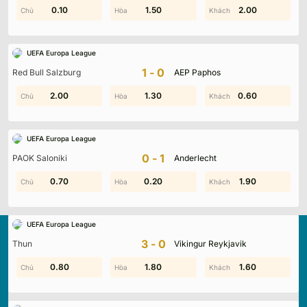
1.60
0.10
0.60
1.50
0.50
2.00
UEFA Europa League
1-0
Red Bull Salzburg
AEP Paphos
2.00
1.00
0.60
1.30
0.90
0.60
UEFA Europa League
0-1
PAOK Saloniki
Anderlecht
0.70
1.80
0.20
1.50
0.90
1.90
UEFA Europa League
3-0
Thun
Vikingur Reykjavik
0.80
1.90
0.60
1.80
1.60
1.10
Kqbd.locker
là nền tảng cập nhật kết quả bóng đá trực
tuyến hàng đầu, mang đến dữ liệu chính xác về tỷ số, lịch