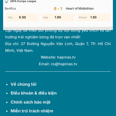
UEFA Europa League
thi đấu và bảng xếp hạng từ hơn 1.000 giải đấu toàn cầu.
6-1
Benfica
Heart of Midlothian
Với giao diện tối ưu và tốc độ cập nhật thời gian thực
(Livescore) siêu tốc, chúng tôi giúp bạn không bỏ lỡ bất kỳ
0.60
0.50
1.90
1.70
1.30
1.50
diễn biến quan trọng nào của thế giới túc cầu. Hãy truy
cập ngay để theo dõi phong độ đội bóng yêu thích và tận
hưởng trải nghiệm bóng đá trọn vẹn nhất!
Địa chỉ:
37 Đường Nguyễn Văn Linh, Quận 7, TP. Hồ Chí
Minh, Việt Nam.
Website: hapinas.tv
Email:
cs@hapinas.tv
Về chúng tôi
Điều khoản & điều kiện
Chính sách bảo mật
Miễn trừ trách nhiệm