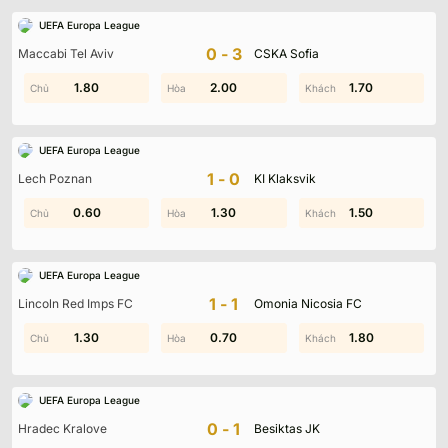
UEFA Europa League
0-3
Maccabi Tel Aviv
CSKA Sofia
0.20
1.80
2.00
1.20
0.30
1.70
UEFA Europa League
1-0
Lech Poznan
KI Klaksvik
0.60
1.90
1.60
1.30
1.80
1.50
UEFA Europa League
1-1
Lincoln Red Imps FC
Omonia Nicosia FC
2.00
1.30
0.70
1.70
1.80
1.20
UEFA Europa League
0-1
Hradec Kralove
Besiktas JK